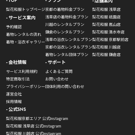
TOP
プラン
店舗案内
梨花和服トップページ
京都の着物料金プラン
梨花和服 浅草店
浅草店の着物料金プラン
梨花和服 祇園店
サービス案内
川越のレンタルプラン
梨花和服 嵐山店
予約確認
鎌倉のレンタルプラン
梨花和服 清水寺店
着物レンタルの流れ
浅草の浴衣レンタルプラン
梨花和服 京都駅前店
着物・浴衣ギャラリー
京都の浴衣レンタルプラン
梨花和服 川越店
着物レンタル団体プラン
梨花和服 鎌倉店
会社情報
サポート
サービス利用規約
よくあるご質問
特定商取引法
お問い合わせ
プライバシーポリシー
団体利用の問い合わせ
運営会社
採用情報
公式SNS
梨花和服京都エリア 公式Instagram
梨花和服 浅草店 公式Instagram
梨花和服 川越店 公式Instagram