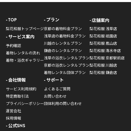
TOP
プラン
店舗案内
梨花和服トップページ
京都の着物料金プラン
梨花和服 浅草店
浅草店の着物料金プラン
梨花和服 祇園店
サービス案内
川越のレンタルプラン
梨花和服 嵐山店
予約確認
鎌倉のレンタルプラン
梨花和服 清水寺店
着物レンタルの流れ
浅草の浴衣レンタルプラン
梨花和服 京都駅前店
着物・浴衣ギャラリー
京都の浴衣レンタルプラン
梨花和服 川越店
着物レンタル団体プラン
梨花和服 鎌倉店
会社情報
サポート
サービス利用規約
よくあるご質問
特定商取引法
お問い合わせ
プライバシーポリシー
団体利用の問い合わせ
運営会社
採用情報
公式SNS