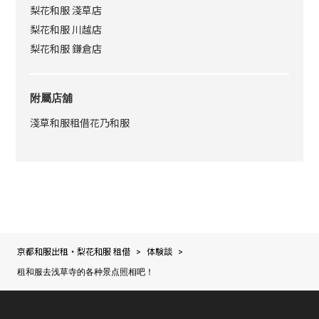
梨花和服 淺草店
梨花和服 川越店
梨花和服 鎌倉店
附屬店舖
淺草和服租借花乃和服
京都和服出租・梨花和服 租借
体験談
>
>
租和服去浅草寺的各种景点照相吧！