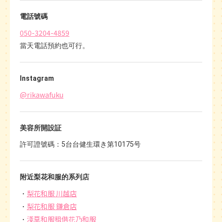
電話號碼
050-3204-4859
當天電話預約也可行。
Instagram
@rikawafuku
美容所開設証
許可證號碼：5台台健生環き第10175号
附近梨花和服的系列店
梨花和服 川越店
梨花和服 鎌倉店
淺草和服租借花乃和服