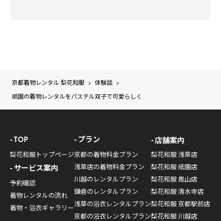
京都着物レンタル 梨花和服
体験談
>
>
祇園の着物レンタルをパステル双子で可愛らしく
TOP
プラン
店舗案内
梨花和服トップページ
京都の着物料金プラン
梨花和服 浅草店
浅草店の着物料金プラン
梨花和服 祇園店
サービス案内
川越のレンタルプラン
梨花和服 嵐山店
予約確認
鎌倉のレンタルプラン
梨花和服 清水寺店
着物レンタルの流れ
浅草の浴衣レンタルプラン
梨花和服 京都駅前店
着物・浴衣ギャラリー
京都の浴衣レンタルプラン
梨花和服 川越店