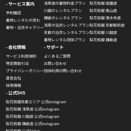
浅草店の着物料金プラン
梨花和服 祇園店
サービス案内
川越のレンタルプラン
梨花和服 嵐山店
予約確認
鎌倉のレンタルプラン
梨花和服 清水寺店
着物レンタルの流れ
浅草の浴衣レンタルプラン
梨花和服 京都駅前店
着物・浴衣ギャラリー
京都の浴衣レンタルプラン
梨花和服 川越店
着物レンタル団体プラン
梨花和服 鎌倉店
会社情報
サポート
サービス利用規約
よくあるご質問
特定商取引法
お問い合わせ
プライバシーポリシー
団体利用の問い合わせ
運営会社
採用情報
公式SNS
梨花和服京都エリア 公式Instagram
梨花和服 浅草店 公式Instagram
梨花和服 川越店 公式Instagram
梨花和服 鎌倉店 公式Instagram
梨花和服 公式TikTok