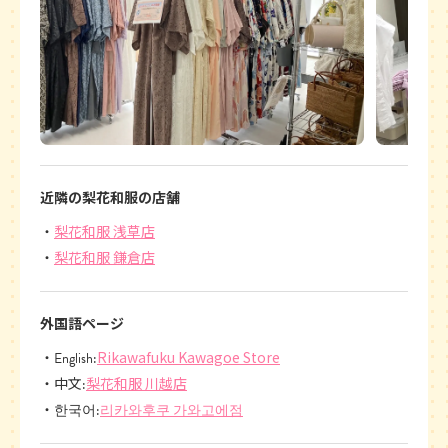
近隣の梨花和服の店舗
梨花和服 浅草店
梨花和服 鎌倉店
外国語ページ
Rikawafuku Kawagoe Store
English:
梨花和服 川越店
中文:
리카와후쿠 가와고에점
한국어: