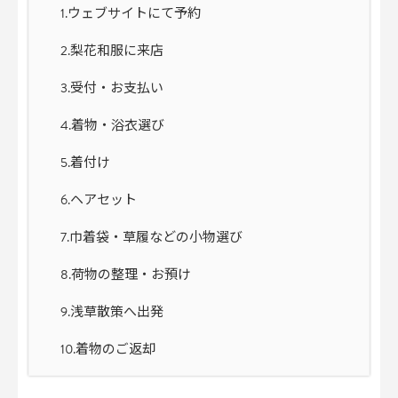
1.ウェブサイトにて予約
2.梨花和服に来店
3.受付・お支払い
4.着物・浴衣選び
5.着付け
6.ヘアセット
7.巾着袋・草履などの小物選び
8.荷物の整理・お預け
9.浅草散策へ出発
10.着物のご返却