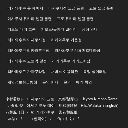
리카와후쿠 톱 페이지
아사쿠사점 요금 플랜
교토 요금 플랜
아사쿠사 유카타 렌탈 플랜
교토 유카타 렌탈 플랜
기모노 대여 흐름
기모노/유카타 갤러리
상점 안내
리카와후쿠 아사쿠사점
리카와후쿠 기온점
리카와후쿠 리카와후쿠점
리카와후쿠 기요미즈데라점
리카와후쿠 교토역 앞점
리카와후쿠 카와고에점
리카와후쿠 가마쿠라점
서비스 이용약관
특정 상거래법
개인정보취급방침
운영 회사
문의
예약 확인
京都着物レ
아사쿠사와 교토
京都/淺草出
Kyoto Kimono Rental
ンタル 梨
에서 기모노 대여
租和服體驗
RikaWafuku（English）
花和服（日
라면 리카와후쿠
梨花和服租
本語）
（한국어）
借（中文）