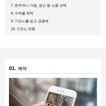
7. 돈주머니 가방, 짚신 등 소품 선택
8. 수하물 위탁
9. 기모노를 입고 관광에
10. 기모노 반환
예약