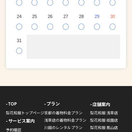
○
○
○
○
○
○
○
24
25
26
27
28
29
30
○
○
○
○
○
○
○
31
○
TOP
プラン
店舗案内
梨花和服トップページ
京都の着物料金プラン
梨花和服 浅草店
浅草店の着物料金プラン
梨花和服 祇園店
サービス案内
川越のレンタルプラン
梨花和服 嵐山店
予約確認