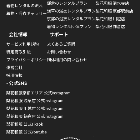
鎌倉のレンタルプラン
梨花和服 清水寺店
着物レンタルの流れ
浅草の浴衣レンタルプラン
梨花和服 京都駅前店
着物・浴衣ギャラリー
京都の浴衣レンタルプラン
梨花和服 川越店
着物レンタル団体プラン
梨花和服 鎌倉店
会社情報
サポート
サービス利用規約
よくあるご質問
特定商取引法
お問い合わせ
プライバシーポリシー
団体利用の問い合わせ
運営会社
採用情報
公式SNS
梨花和服京都エリア 公式Instagram
梨花和服 浅草店 公式Instagram
梨花和服 川越店 公式Instagram
梨花和服 鎌倉店 公式Instagram
梨花和服 公式TikTok
梨花和服 公式Youtube