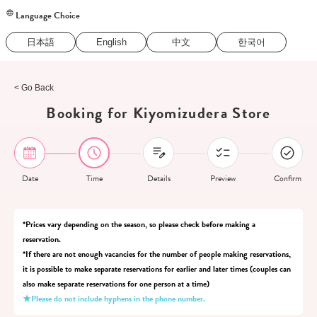
Language Choice
日本語
English
中文
한국어
< Go Back
Booking for Kiyomizudera Store
Date
Time
Details
Preview
Confirm
*Prices vary depending on the season, so please check before making a
reservation.
*If there are not enough vacancies for the number of people making reservations,
it is possible to make separate reservations for earlier and later times (couples can
also make separate reservations for one person at a time)
★Please do not include hyphens in the phone number.