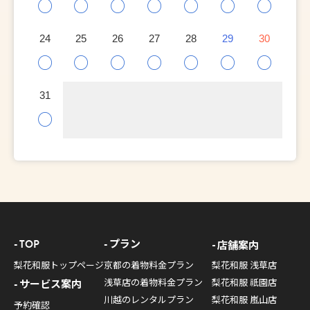
○
○
○
○
○
○
○
24
25
26
27
28
29
30
○
○
○
○
○
○
○
31
○
TOP
プラン
店舗案内
梨花和服トップページ
京都の着物料金プラン
梨花和服 浅草店
浅草店の着物料金プラン
梨花和服 祇園店
サービス案内
川越のレンタルプラン
梨花和服 嵐山店
予約確認