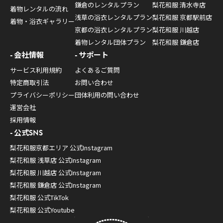
鎌倉のレンタルプラン
梨花和服 清水寺店
着物レンタルの流れ
浅草の浴衣レンタルプラン
梨花和服 京都駅前店
着物・浴衣ギャラリー
京都の浴衣レンタルプラン
梨花和服 川越店
着物レンタル団体プラン
梨花和服 鎌倉店
会社情報
サポート
サービス利用規約
よくあるご質問
特定商取引法
お問い合わせ
プライバシーポリシー
団体利用の問い合わせ
運営会社
採用情報
公式SNS
梨花和服京都エリア 公式Instagram
梨花和服 浅草店 公式Instagram
梨花和服 川越店 公式Instagram
梨花和服 鎌倉店 公式Instagram
梨花和服 公式TikTok
梨花和服 公式Youtube