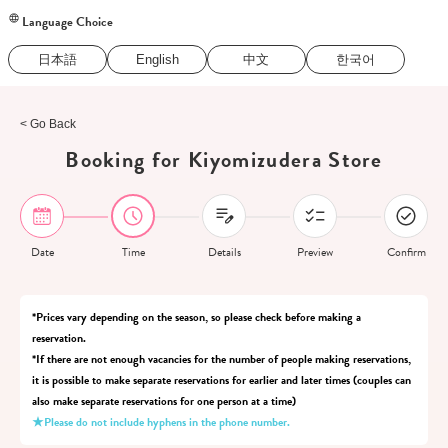
Language Choice
日本語
English
中文
한국어
< Go Back
Booking for Kiyomizudera Store
Date
Time
Details
Preview
Confirm
*Prices vary depending on the season, so please check before making a
reservation.
*If there are not enough vacancies for the number of people making reservations,
it is possible to make separate reservations for earlier and later times (couples can
also make separate reservations for one person at a time)
★Please do not include hyphens in the phone number.