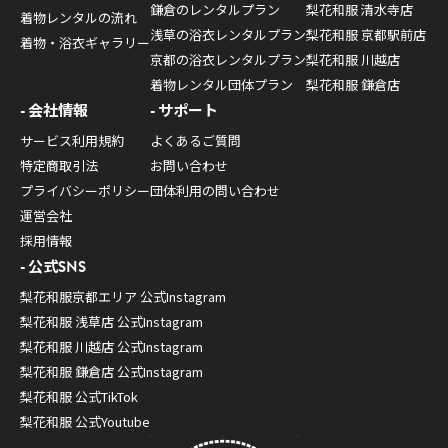
鎌倉のレンタルプラン
梨花和服 清水寺店
着物レンタルの流れ
浅草の浴衣レンタルプラン
梨花和服 京都駅前店
着物・浴衣ギャラリー
京都の浴衣レンタルプラン
梨花和服 川越店
着物レンタル団体プラン
梨花和服 鎌倉店
会社情報
サポート
サービス利用規約
よくあるご質問
特定商取引法
お問い合わせ
プライバシーポリシー
団体利用の問い合わせ
運営会社
採用情報
公式SNS
梨花和服京都エリア 公式Instagram
梨花和服 浅草店 公式Instagram
梨花和服 川越店 公式Instagram
梨花和服 鎌倉店 公式Instagram
梨花和服 公式TikTok
梨花和服 公式Youtube