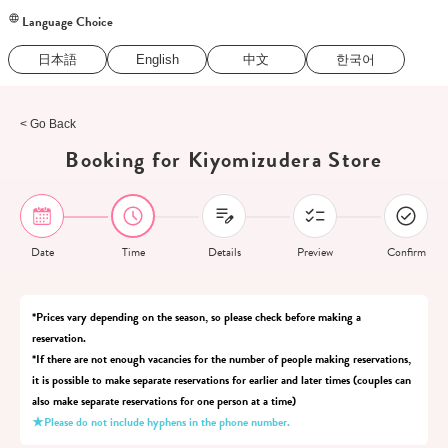
Language Choice
日本語
English
中文
한국어
< Go Back
Booking for Kiyomizudera Store
Date
Time
Details
Preview
Confirm
*Prices vary depending on the season, so please check before making a
reservation.
*If there are not enough vacancies for the number of people making reservations,
it is possible to make separate reservations for earlier and later times (couples can
also make separate reservations for one person at a time)
★Please do not include hyphens in the phone number.