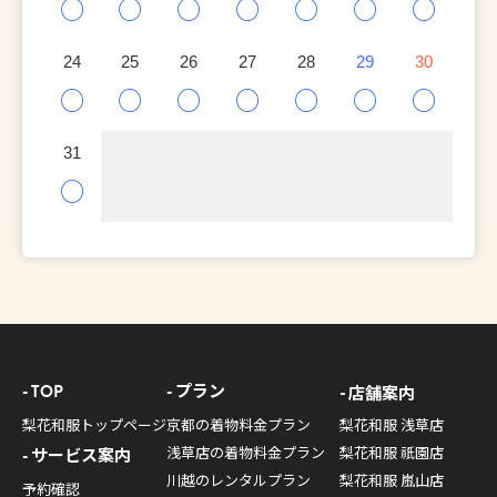
○
○
○
○
○
○
○
24
25
26
27
28
29
30
○
○
○
○
○
○
○
31
○
TOP
プラン
店舗案内
梨花和服トップページ
京都の着物料金プラン
梨花和服 浅草店
浅草店の着物料金プラン
梨花和服 祇園店
サービス案内
川越のレンタルプラン
梨花和服 嵐山店
予約確認