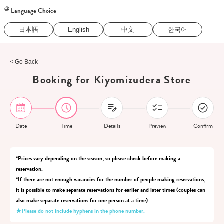
Language Choice
日本語
English
中文
한국어
< Go Back
Booking for Kiyomizudera Store
Date
Time
Details
Preview
Confirm
*Prices vary depending on the season, so please check before making a
reservation.
*If there are not enough vacancies for the number of people making reservations,
it is possible to make separate reservations for earlier and later times (couples can
also make separate reservations for one person at a time)
★Please do not include hyphens in the phone number.