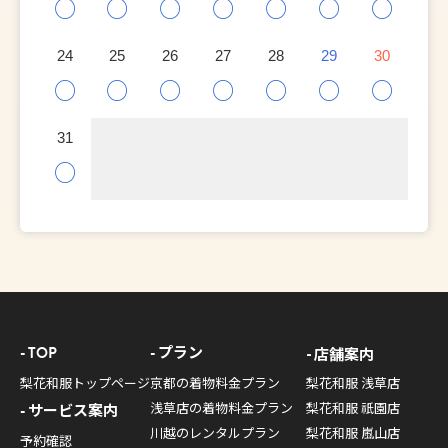
○
○
○
○
○
○
○
24
25
26
27
28
29
30
○
○
○
○
○
○
○
31
○
TOP
プラン
店舗案内
梨花和服トップページ
京都の着物料金プラン
梨花和服 浅草店
浅草店の着物料金プラン
梨花和服 祇園店
サービス案内
川越のレンタルプラン
梨花和服 嵐山店
予約確認