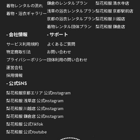
鎌倉のレンタルプラン
梨花和服 清水寺店
着物レンタルの流れ
浅草の浴衣レンタルプラン
梨花和服 京都駅前店
着物・浴衣ギャラリー
京都の浴衣レンタルプラン
梨花和服 川越店
着物レンタル団体プラン
梨花和服 鎌倉店
会社情報
サポート
サービス利用規約
よくあるご質問
特定商取引法
お問い合わせ
プライバシーポリシー
団体利用の問い合わせ
運営会社
採用情報
公式SNS
梨花和服京都エリア 公式Instagram
梨花和服 浅草店 公式Instagram
梨花和服 川越店 公式Instagram
梨花和服 鎌倉店 公式Instagram
梨花和服 公式TikTok
梨花和服 公式Youtube