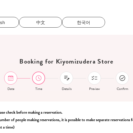
ish
中文
한국어
Booking for Kiyomizudera Store
Date
Time
Details
Preview
Confirm
ease check before making a reservation.
umber of people making reservations, it is possible to make separate reservations fo
t a time)