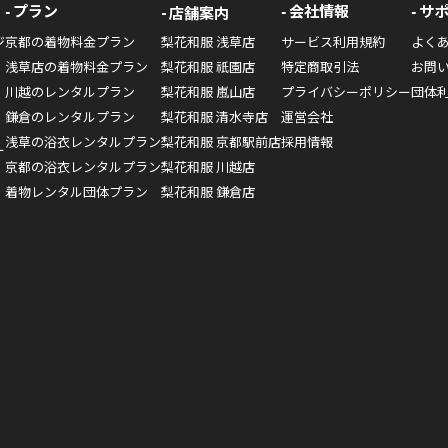
プラン
会社情報
サ
店舗案内
ジ
京都の着物料金プラン
梨花和服 浅草店
サービス利用規約
よく
浅草店の着物料金プラン
梨花和服 祇園店
特定商取引法
お問
川越のレンタルプラン
梨花和服 嵐山店
プライバシーポリシー
団体
鎌倉のレンタルプラン
梨花和服 清水寺店
運営会社
浅草の浴衣レンタルプラン
梨花和服 京都駅前店
採用情報
ー
京都の浴衣レンタルプラン
梨花和服 川越店
着物レンタル団体プラン
梨花和服 鎌倉店