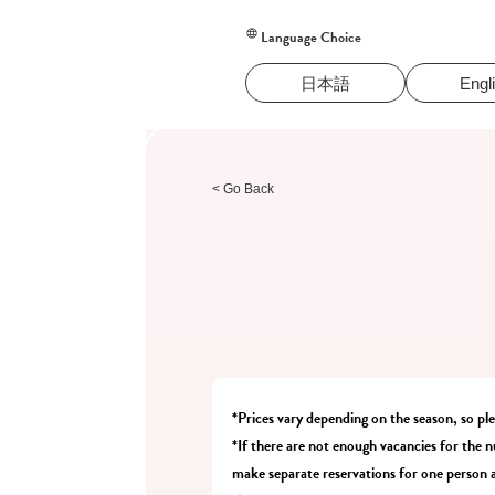
Language Choice
日本語
Engl
< Go Back
*Prices vary depending on the season, so pl
*If there are not enough vacancies for the n
make separate reservations for one person a