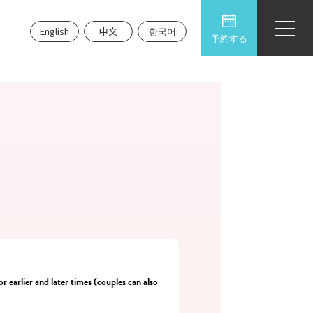
English
中文
한국어
予約する
r earlier and later times (couples can also