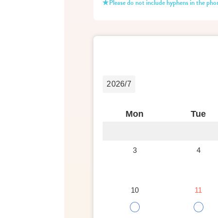
★Please do not include hyphens in the ph
2026/7
Mon
Tue
3
4
10
11
○
○