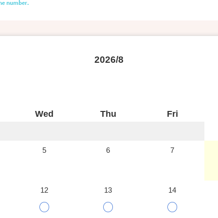
one number.
2026/8
Wed
Thu
Fri
5
6
7
12
13
14
○
○
○