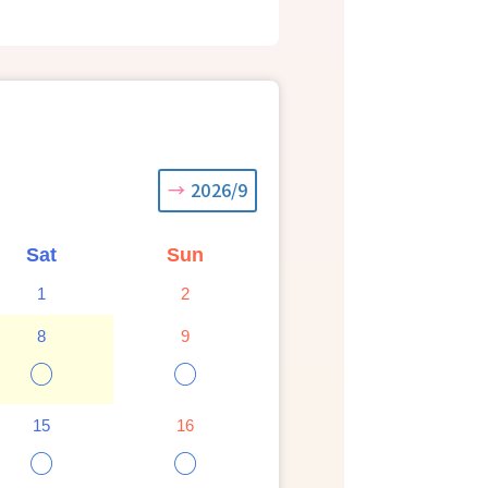
2026/9
Sat
Sun
1
2
8
9
○
○
15
16
○
○