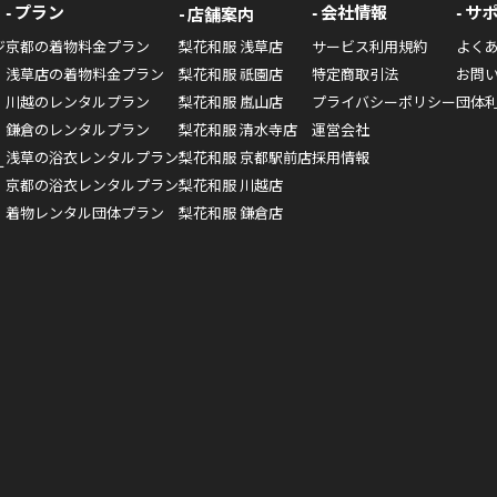
プラン
会社情報
サ
店舗案内
ジ
京都の着物料金プラン
梨花和服 浅草店
サービス利用規約
よく
浅草店の着物料金プラン
梨花和服 祇園店
特定商取引法
お問
川越のレンタルプラン
梨花和服 嵐山店
プライバシーポリシー
団体
鎌倉のレンタルプラン
梨花和服 清水寺店
運営会社
浅草の浴衣レンタルプラン
梨花和服 京都駅前店
採用情報
ー
京都の浴衣レンタルプラン
梨花和服 川越店
着物レンタル団体プラン
梨花和服 鎌倉店