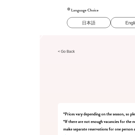
Language Choice
日本語
Engl
< Go Back
*Prices vary depending on the season, so pl
*If there are not enough vacancies for the n
make separate reservations for one person a