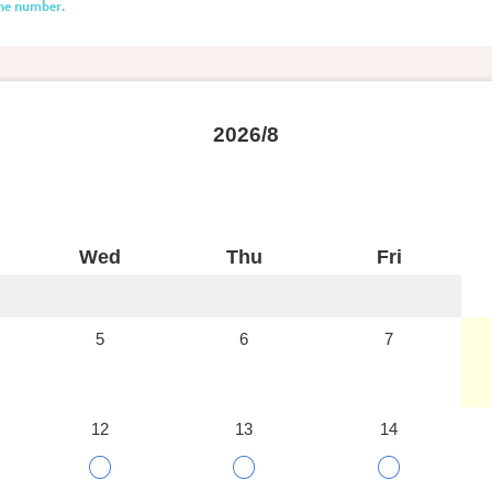
one number.
2026/8
Wed
Thu
Fri
5
6
7
12
13
14
○
○
○