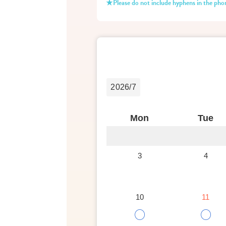
★Please do not include hyphens in the ph
2026/7
Mon
Tue
3
4
10
11
○
○