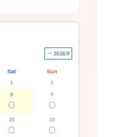
2026/9
Sat
Sun
1
2
8
9
○
○
15
16
○
○