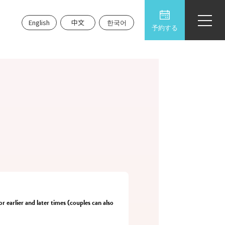
English
中文
한국어
予約する
r earlier and later times (couples can also