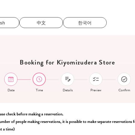
ish
中文
한국어
Booking for Kiyomizudera Store
Date
Time
Details
Preview
Confirm
ease check before making a reservation.
umber of people making reservations, it is possible to make separate reservations fo
t a time)