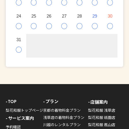
○
○
○
○
○
○
○
24
25
26
27
28
29
30
○
○
○
○
○
○
○
31
○
TOP
プラン
店舗案内
梨花和服トップページ
京都の着物料金プラン
梨花和服 浅草店
浅草店の着物料金プラン
梨花和服 祇園店
サービス案内
川越のレンタルプラン
梨花和服 嵐山店
予約確認