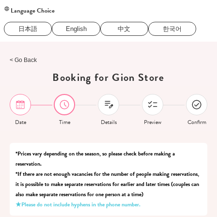
Language Choice
日本語
English
中文
한국어
< Go Back
Booking for Gion Store
Date
Time
Details
Preview
Confirm
*Prices vary depending on the season, so please check before making a
reservation.
*If there are not enough vacancies for the number of people making reservations,
it is possible to make separate reservations for earlier and later times (couples can
also make separate reservations for one person at a time)
★Please do not include hyphens in the phone number.