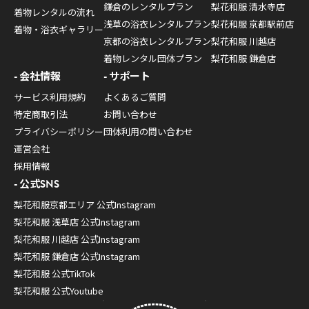
鎌倉のレンタルプラン
梨花和服 清水寺店
着物レンタルの流れ
浅草の浴衣レンタルプラン
梨花和服 京都駅前店
着物・浴衣ギャラリー
京都の浴衣レンタルプラン
梨花和服 川越店
着物レンタル団体プラン
梨花和服 鎌倉店
会社情報
サポート
サービス利用規約
よくあるご質問
特定商取引法
お問い合わせ
プライバシーポリシー
団体利用の問い合わせ
運営会社
採用情報
公式SNS
梨花和服京都エリア 公式Instagram
梨花和服 浅草店 公式Instagram
梨花和服 川越店 公式Instagram
梨花和服 鎌倉店 公式Instagram
梨花和服 公式TikTok
梨花和服 公式Youtube