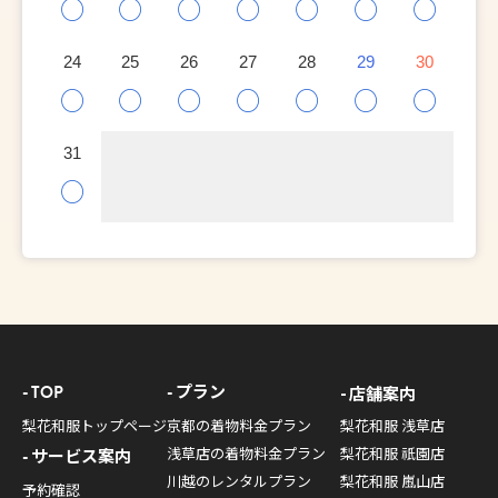
○
○
○
○
○
○
○
24
25
26
27
28
29
30
○
○
○
○
○
○
○
31
○
TOP
プラン
店舗案内
梨花和服トップページ
京都の着物料金プラン
梨花和服 浅草店
浅草店の着物料金プラン
梨花和服 祇園店
サービス案内
川越のレンタルプラン
梨花和服 嵐山店
予約確認