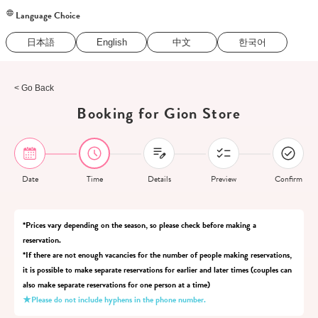
Language Choice
日本語
English
中文
한국어
< Go Back
Booking for Gion Store
Date
Time
Details
Preview
Confirm
*Prices vary depending on the season, so please check before making a
reservation.
*If there are not enough vacancies for the number of people making reservations,
it is possible to make separate reservations for earlier and later times (couples can
also make separate reservations for one person at a time)
★Please do not include hyphens in the phone number.