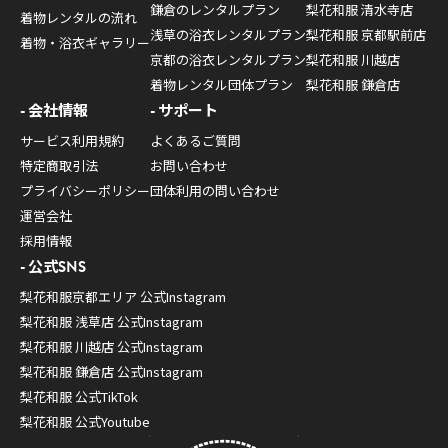
鎌倉のレンタルプラン
梨花和服 清水寺店
着物レンタルの流れ
浅草の浴衣レンタルプラン
梨花和服 京都駅前店
着物・浴衣ギャラリー
京都の浴衣レンタルプラン
梨花和服 川越店
着物レンタル団体プラン
梨花和服 鎌倉店
会社情報
サポート
サービス利用規約
よくあるご質問
特定商取引法
お問い合わせ
プライバシーポリシー
団体利用の問い合わせ
運営会社
採用情報
公式SNS
梨花和服京都エリア 公式Instagram
梨花和服 浅草店 公式Instagram
梨花和服 川越店 公式Instagram
梨花和服 鎌倉店 公式Instagram
梨花和服 公式TikTok
梨花和服 公式Youtube