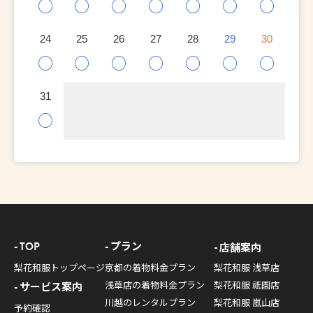
○
○
○
○
○
○
○
24
25
26
27
28
29
30
○
○
○
○
○
○
○
31
○
TOP
プラン
店舗案内
梨花和服トップページ
京都の着物料金プラン
梨花和服 浅草店
浅草店の着物料金プラン
梨花和服 祇園店
サービス案内
川越のレンタルプラン
梨花和服 嵐山店
予約確認