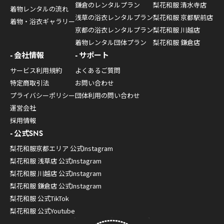
鎌倉のレンタルプラン
梨花和服 清水寺店
着物レンタルの流れ
浅草の浴衣レンタルプラン
梨花和服 京都駅前店
着物・浴衣ギャラリー
京都の浴衣レンタルプラン
梨花和服 川越店
着物レンタル団体プラン
梨花和服 鎌倉店
会社情報
サポート
サービス利用規約
よくあるご質問
特定商取引法
お問い合わせ
プライバシーポリシー
団体利用の問い合わせ
運営会社
採用情報
公式SNS
梨花和服京都エリア 公式Instagram
梨花和服 浅草店 公式Instagram
梨花和服 川越店 公式Instagram
梨花和服 鎌倉店 公式Instagram
梨花和服 公式TikTok
梨花和服 公式Youtube