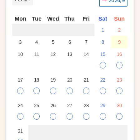
Mon
Tue
Wed
Thu
Fri
Sat
Sun
1
2
3
4
5
6
7
8
9
10
11
12
13
14
15
16
○
○
17
18
19
20
21
22
23
○
○
○
○
○
○
○
24
25
26
27
28
29
30
○
○
○
○
○
○
○
31