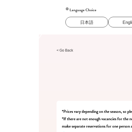
Language Choice
日本語
Engl
< Go Back
*Prices vary depending on the season, so pl
*If there are not enough vacancies for the n
make separate reservations for one person a