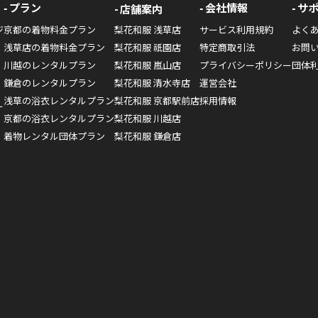
プラン
会社情報
サ
店舗案内
ジ
京都の着物料金プラン
梨花和服 浅草店
サービス利用規約
よく
浅草店の着物料金プラン
梨花和服 祇園店
特定商取引法
お問
川越のレンタルプラン
梨花和服 嵐山店
プライバシーポリシー
団体
鎌倉のレンタルプラン
梨花和服 清水寺店
運営会社
浅草の浴衣レンタルプラン
梨花和服 京都駅前店
採用情報
ー
京都の浴衣レンタルプラン
梨花和服 川越店
着物レンタル団体プラン
梨花和服 鎌倉店