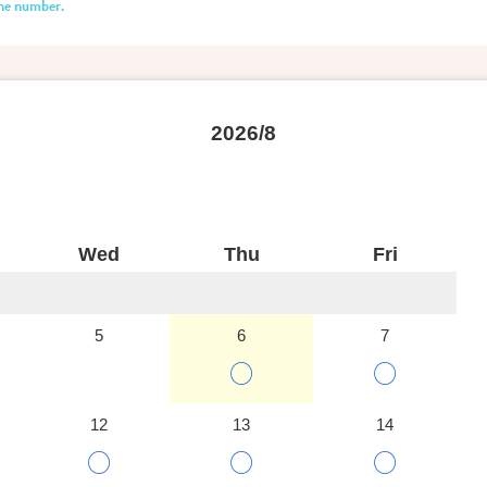
one number.
2026/8
Wed
Thu
Fri
5
6
7
○
○
12
13
14
○
○
○