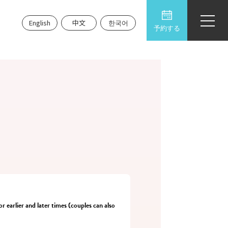
English
中文
한국어
予約する
r earlier and later times (couples can also