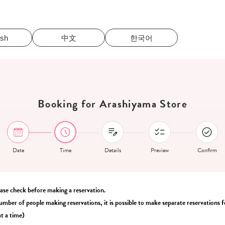
ish
中文
한국어
Booking for Arashiyama Store
Date
Time
Details
Preview
Confirm
ease check before making a reservation.
umber of people making reservations, it is possible to make separate reservations fo
t a time)