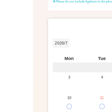
★Please do not include hyphens in the ph
2026/7
Mon
Tue
3
4
10
11
○
○