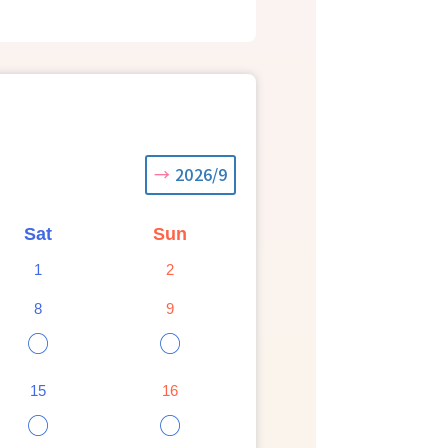
2026/9
Sat
Sun
1
2
8
9
○
○
15
16
○
○