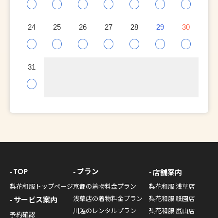
○
○
○
○
○
○
○
24
25
26
27
28
29
30
○
○
○
○
○
○
○
31
○
TOP
プラン
店舗案内
梨花和服トップページ
京都の着物料金プラン
梨花和服 浅草店
浅草店の着物料金プラン
梨花和服 祇園店
サービス案内
川越のレンタルプラン
梨花和服 嵐山店
予約確認