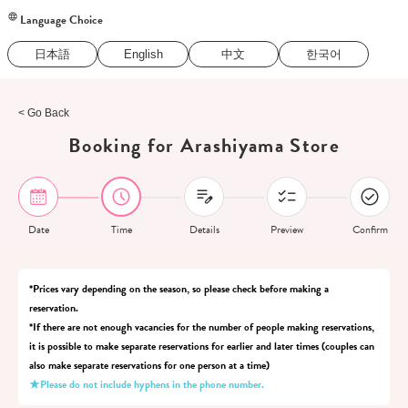
Language Choice
日本語
English
中文
한국어
< Go Back
Booking for Arashiyama Store
Date
Time
Details
Preview
Confirm
*Prices vary depending on the season, so please check before making a
reservation.
*If there are not enough vacancies for the number of people making reservations,
it is possible to make separate reservations for earlier and later times (couples can
also make separate reservations for one person at a time)
★Please do not include hyphens in the phone number.