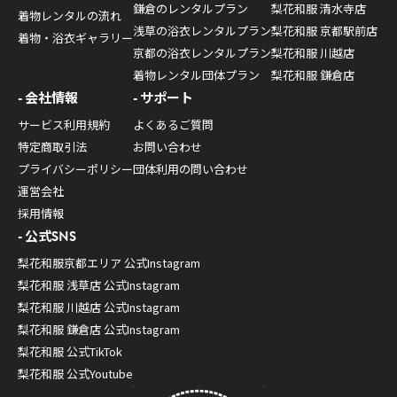
鎌倉のレンタルプラン
梨花和服 清水寺店
着物レンタルの流れ
浅草の浴衣レンタルプラン
梨花和服 京都駅前店
着物・浴衣ギャラリー
京都の浴衣レンタルプラン
梨花和服 川越店
着物レンタル団体プラン
梨花和服 鎌倉店
会社情報
サポート
サービス利用規約
よくあるご質問
特定商取引法
お問い合わせ
プライバシーポリシー
団体利用の問い合わせ
運営会社
採用情報
公式SNS
梨花和服京都エリア 公式Instagram
梨花和服 浅草店 公式Instagram
梨花和服 川越店 公式Instagram
梨花和服 鎌倉店 公式Instagram
梨花和服 公式TikTok
梨花和服 公式Youtube