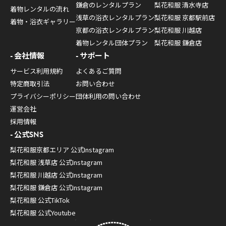
鎌倉のレンタルプラン
梨花和服 清水寺店
着物レンタルの流れ
浅草の浴衣レンタルプラン
梨花和服 京都駅前店
着物・浴衣ギャラリー
京都の浴衣レンタルプラン
梨花和服 川越店
着物レンタル団体プラン
梨花和服 鎌倉店
会社情報
サポート
サービス利用規約
よくあるご質問
特定商取引法
お問い合わせ
プライバシーポリシー
団体利用の問い合わせ
運営会社
採用情報
公式SNS
梨花和服京都エリア 公式Instagram
梨花和服 浅草店 公式Instagram
梨花和服 川越店 公式Instagram
梨花和服 鎌倉店 公式Instagram
梨花和服 公式TikTok
梨花和服 公式Youtube