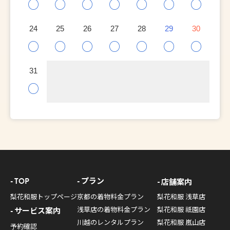
○
○
○
○
○
○
○
24
25
26
27
28
29
30
○
○
○
○
○
○
○
31
○
TOP
プラン
店舗案内
梨花和服トップページ
京都の着物料金プラン
梨花和服 浅草店
浅草店の着物料金プラン
梨花和服 祇園店
サービス案内
川越のレンタルプラン
梨花和服 嵐山店
予約確認