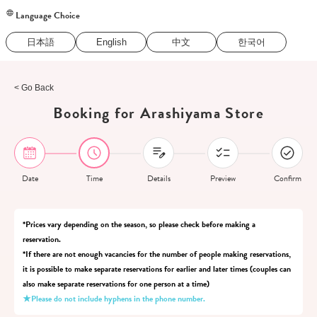
Language Choice
日本語
English
中文
한국어
< Go Back
Booking for Arashiyama Store
Date
Time
Details
Preview
Confirm
*Prices vary depending on the season, so please check before making a
reservation.
*If there are not enough vacancies for the number of people making reservations,
it is possible to make separate reservations for earlier and later times (couples can
also make separate reservations for one person at a time)
★Please do not include hyphens in the phone number.