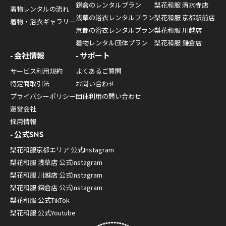
鎌倉のレンタルプラン
梨花和服 清水寺店
着物レンタルの流れ
浅草の浴衣レンタルプラン
梨花和服 京都駅前店
着物・浴衣ギャラリー
京都の浴衣レンタルプラン
梨花和服 川越店
着物レンタル団体プラン
梨花和服 鎌倉店
会社情報
サポート
サービス利用規約
よくあるご質問
特定商取引法
お問い合わせ
プライバシーポリシー
団体利用の問い合わせ
運営会社
採用情報
公式SNS
梨花和服京都エリア 公式Instagram
梨花和服 浅草店 公式Instagram
梨花和服 川越店 公式Instagram
梨花和服 鎌倉店 公式Instagram
梨花和服 公式TikTok
梨花和服 公式Youtube