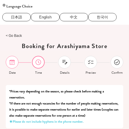
Language Choice
日本語
English
中文
한국어
< Go Back
Booking for Arashiyama Store
Date
Time
Details
Preview
Confirm
*Prices vary depending on the season, so please check before making a
reservation.
*If there are not enough vacancies for the number of people making reservations,
it is possible to make separate reservations for earlier and later times (couples can
also make separate reservations for one person at a time)
★Please do not include hyphens in the phone number.