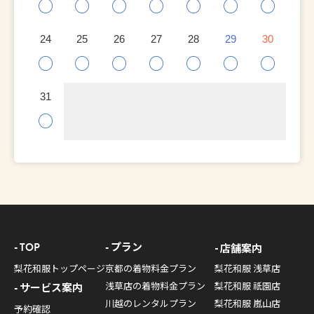
○
○
○
○
○
○
○
24
25
26
27
28
29
30
○
○
○
○
○
○
○
31
○
TOP
プラン
店舗案内
梨花和服トップページ
京都の着物料金プラン
梨花和服 浅草店
浅草店の着物料金プラン
梨花和服 祇園店
サービス案内
川越のレンタルプラン
梨花和服 嵐山店
予約確認