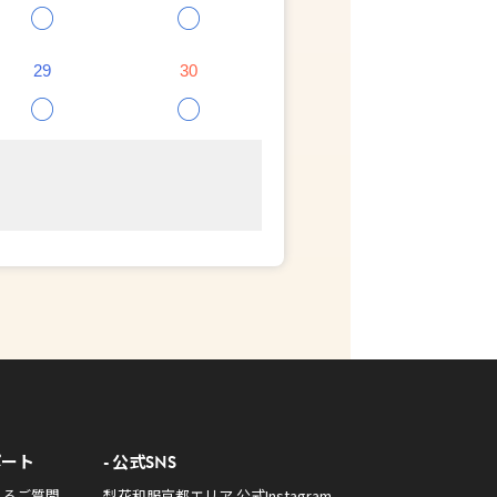
○
○
29
30
○
○
ポート
公式SNS
あるご質問
梨花和服京都エリア 公式Instagram