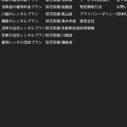
浅草店の着物料金プラン
梨花和服 祇園店
特定商取引法
お問
川越のレンタルプラン
梨花和服 嵐山店
プライバシーポリシー
団体
鎌倉のレンタルプラン
梨花和服 清水寺店
運営会社
浅草の浴衣レンタルプラン
梨花和服 京都駅前店
採用情報
ー
京都の浴衣レンタルプラン
梨花和服 川越店
着物レンタル団体プラン
梨花和服 鎌倉店