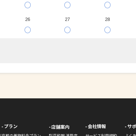
○
○
○
26
27
28
○
○
○
プラン
会社情報
サ
店舗案内
ジ
京都の着物料金プラン
梨花和服 浅草店
サービス利用規約
よく