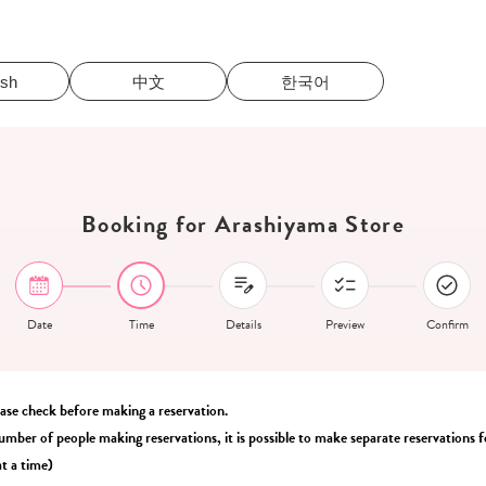
ish
中文
한국어
Booking for Arashiyama Store
Date
Time
Details
Preview
Confirm
ease check before making a reservation.
umber of people making reservations, it is possible to make separate reservations fo
t a time)