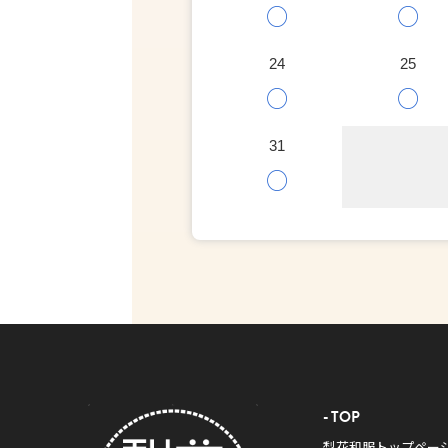
○
○
24
25
○
○
31
○
TOP
梨花和服トップペー