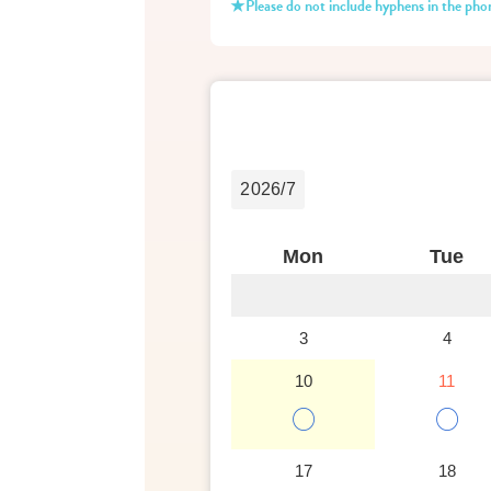
★Please do not include hyphens in the ph
2026/7
Mon
Tue
3
4
10
11
○
○
17
18