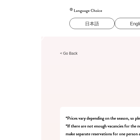
Language Choice
日本語
Engl
< Go Back
*Prices vary depending on the season, so pl
*If there are not enough vacancies for the n
make separate reservations for one person a