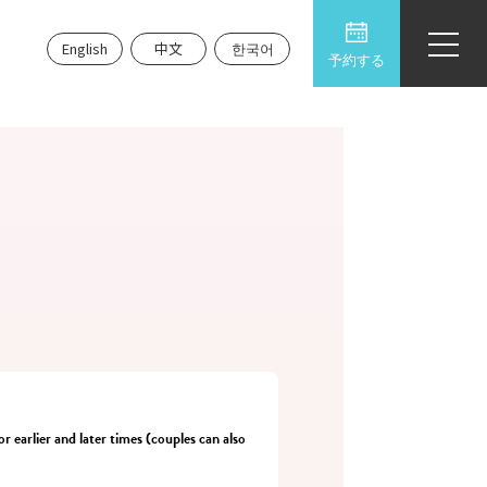
English
中文
한국어
予約する
r earlier and later times (couples can also