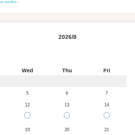
one number.
2026/8
Wed
Thu
Fri
5
6
7
12
13
14
○
○
○
19
20
21